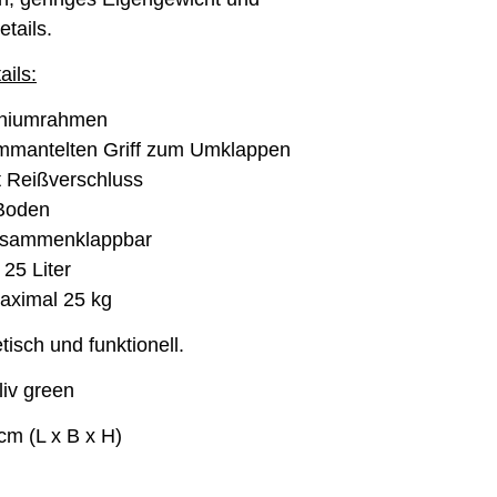
etails.
ails:
miniumrahmen
ummantelten Griff zum Umklappen
t Reißverschluss
 Boden
zusammenklappbar
25 Liter
 maximal 25 kg
tisch und funktionell.
iv green
cm (L x B x H)