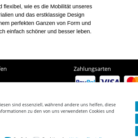
 flexibel, wie es die Mobilität unseres
ialien und das erstklassige Design
 einem perfekten Ganzen von Form und
sich einfach schöner und besser leben.
fen
Zahlungsarten
e
rb
arten & Versand
srecht
iesen sind essenziell, während andere uns helfen, diese
Informationen zu den von uns verwendeten Cookies und
g widerrufen
Copyright © 2023 SCHARF metall design GmbH. Alle Rechte vorbehalten.