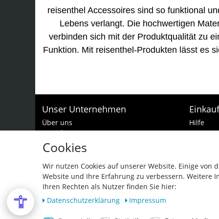
reisenthel Accessoires sind so funktional und
Lebens verlangt. Die hochwertigen Mater
verbinden sich mit der Produktqualität zu
Funktion. Mit reisenthel-Produkten lässt es 
Unser Unternehmen
Einkau
Über uns
Hilfe
Kontakt
Zur Kass
Batteriehinweis
Warenko
Cookies
Impressum
Zahlungs
Datenschutzerklärung
Widerruf
Wir nutzen Cookies auf unserer Website. Einige von d
AGB und Garantiebedingungen
Website und Ihre Erfahrung zu verbessern. Weitere 
Vertra
Barrierefreiheitserklärung
Ihren Rechten als Nutzer finden Sie hier:
Daten­schutz­erklärung
Impressum