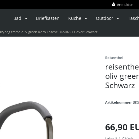
Anmelden
Bad
Briefkästen
Küche
Outdoor
Tasc
arrybag frame oliv green Korb Tasche BK5043 + Cover Schwarz
Reisenthel
reisenthe
oliv gre
Schwarz
Artikelnummer
BK5
66,90 
Inhalt
1
Stück