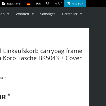
Registrieren
EUR
0
0,00 EUR
hen
Wohnen
Sonstiges
Hersteller
l Einkaufskorb carrybag frame
en Korb Tasche BK5043 + Cover
043.1
*
EUR