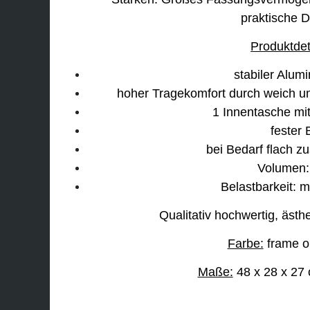
praktische D
Produktdet
stabiler Alu
hoher Tragekomfort durch weich 
1 Innentasche mi
fester
bei Bedarf flach 
Volumen: 
Belastbarkeit:
Qualitativ hochwertig, ästhe
Farbe:
frame ol
Maße:
48 x 28 x 27 