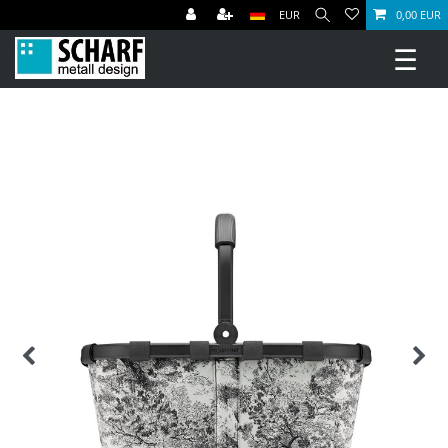
EUR
0,00 EUR
☰