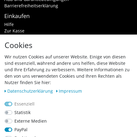
Barrierefreiheitserklärung
Einkaufen
Hilfe
Zur Kasse
Warenkorb
Cookies
Zahlungsarten & Versand
Widerrufsrecht
Wir nutzen Cookies auf unserer Website. Einige von diesen
sind essenziell, während andere uns helfen, diese Website
Vertrag widerrufen
und Ihre Erfahrung zu verbessern. Weitere Informationen zu
Zahlungsarten
den von uns verwendeten Cookies und Ihren Rechten als
Nutzer finden Sie hier:
Daten­schutz­erklärung
Impressum
Essenziell
Statistik
Externe Medien
PayPal