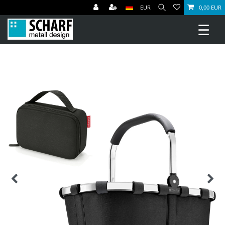
EUR
0,00 EUR
☰