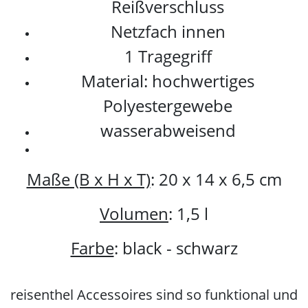
Reißverschluss
Netzfach innen
1 Tragegriff
Material: hochwertiges
Polyestergewebe
wasserabweisend
Maße (B x H x T)
:
20 x 14 x 6,5 cm
Volumen
:
1,5 l
Farbe
: black - schwarz
reisenthel Accessoires sind so funktional und