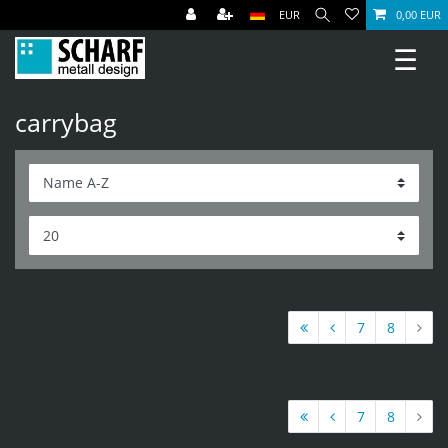
EUR
0,00 EUR
☰
carrybag
7
8
7
8