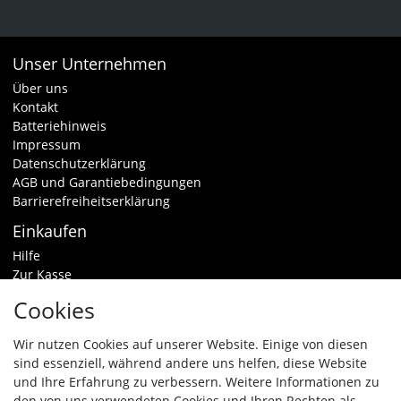
Unser Unternehmen
Über uns
Kontakt
Batteriehinweis
Impressum
Datenschutzerklärung
AGB und Garantiebedingungen
Barrierefreiheitserklärung
Einkaufen
Hilfe
Zur Kasse
Warenkorb
Cookies
Zahlungsarten & Versand
Widerrufsrecht
Wir nutzen Cookies auf unserer Website. Einige von diesen
sind essenziell, während andere uns helfen, diese Website
Vertrag widerrufen
und Ihre Erfahrung zu verbessern. Weitere Informationen zu
den von uns verwendeten Cookies und Ihren Rechten als