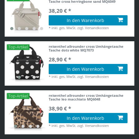
Tasche cross herringbone sand MQ6049
38,20 € *
In den Warenkorb
*
inkl. ges. MwSt.
zzgl.
Versandkosten
reisenthel allrounder cross Umhängetasche
Top-Artikel
Tasche dots white MQ7073
28,90 € *
In den Warenkorb
*
inkl. ges. MwSt.
zzgl.
Versandkosten
reisenthel allrounder cross Umhängetasche
Top-Artikel
Tasche leo macchiato MQ6048
38,90 € *
In den Warenkorb
*
inkl. ges. MwSt.
zzgl.
Versandkosten