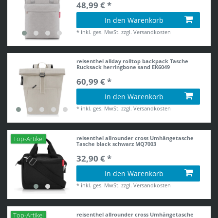
48,99 € *
In den Warenkorb
*
inkl. ges. MwSt.
zzgl.
Versandkosten
reisenthel allday rolltop backpack Tasche
Rucksack herringbone sand EK6049
60,99 € *
In den Warenkorb
*
inkl. ges. MwSt.
zzgl.
Versandkosten
reisenthel allrounder cross Umhängetasche
Top-Artikel
Tasche black schwarz MQ7003
32,90 € *
In den Warenkorb
*
inkl. ges. MwSt.
zzgl.
Versandkosten
reisenthel allrounder cross Umhängetasche
Top-Artikel