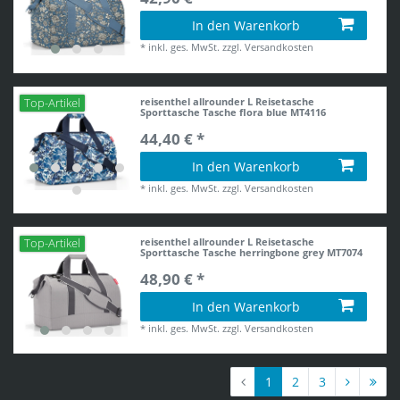
In den Warenkorb
*
inkl. ges. MwSt.
zzgl.
Versandkosten
reisenthel allrounder L Reisetasche
Top-Artikel
Sporttasche Tasche flora blue MT4116
44,40 € *
In den Warenkorb
*
inkl. ges. MwSt.
zzgl.
Versandkosten
reisenthel allrounder L Reisetasche
Top-Artikel
Sporttasche Tasche herringbone grey MT7074
48,90 € *
In den Warenkorb
*
inkl. ges. MwSt.
zzgl.
Versandkosten
1
2
3