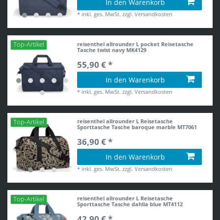
In den Warenkorb
*
inkl. ges. MwSt.
zzgl.
Versandkosten
reisenthel allrounder L pocket Reisetasche
Top-Artikel
Tasche twist navy MK4129
55,90 € *
In den Warenkorb
*
inkl. ges. MwSt.
zzgl.
Versandkosten
reisenthel allrounder L Reisetasche
Top-Artikel
Sporttasche Tasche baroque marble MT7061
36,90 € *
In den Warenkorb
*
inkl. ges. MwSt.
zzgl.
Versandkosten
reisenthel allrounder L Reisetasche
Top-Artikel
Sporttasche Tasche dahlia blue MT4112
42,90 € *