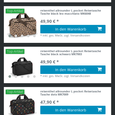
reisenthel allrounder L pocket Reisetasche
Top-Artikel
Tasche black leo macchiato MK6048
49,90 € *
In den Warenkorb
*
inkl. ges. MwSt.
zzgl.
Versandkosten
reisenthel allrounder L pocket Reisetasche
Top-Artikel
Tasche black schwarz MK7003
49,90 € *
In den Warenkorb
*
inkl. ges. MwSt.
zzgl.
Versandkosten
reisenthel allrounder L pocket Reisetasche
Top-Artikel
Tasche dots MK7009
47,90 € *
In den Warenkorb