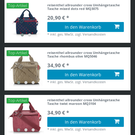
reisenthel allrounder cross Umhängetasche
Top-Artikel
Tasche mixed dots red MQ3075
20,90 € *
In den Warenkorb
*
inkl. ges. MwSt.
zzgl.
Versandkosten
reisenthel allrounder cross Umhängetasche
Top-Artikel
Tasche rhombus olive MQ5046
34,90 € *
In den Warenkorb
*
inkl. ges. MwSt.
zzgl.
Versandkosten
reisenthel allrounder cross Umhängetasche
Top-Artikel
Tasche twist maroon MQ3104
34,90 € *
In den Warenkorb
*
inkl. ges. MwSt.
zzgl.
Versandkosten