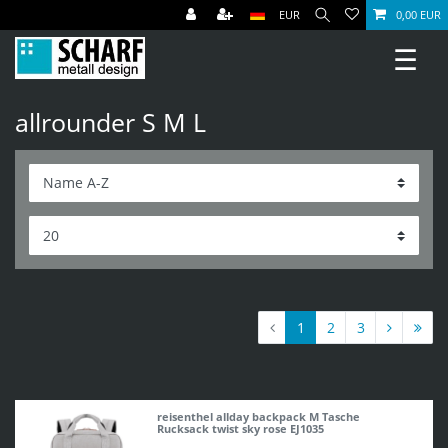
EUR
0,00 EUR
☰
allrounder S M L
1
2
3
reisenthel allday backpack M Tasche
Rucksack twist sky rose EJ1035