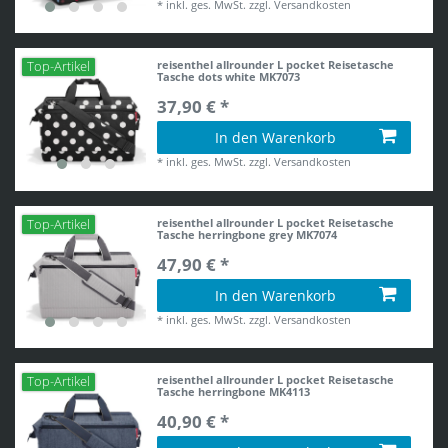
*
inkl. ges. MwSt.
zzgl.
Versandkosten
reisenthel allrounder L pocket Reisetasche
Top-Artikel
Tasche dots white MK7073
37,90 € *
In den Warenkorb
*
inkl. ges. MwSt.
zzgl.
Versandkosten
reisenthel allrounder L pocket Reisetasche
Top-Artikel
Tasche herringbone grey MK7074
47,90 € *
In den Warenkorb
*
inkl. ges. MwSt.
zzgl.
Versandkosten
reisenthel allrounder L pocket Reisetasche
Top-Artikel
Tasche herringbone MK4113
40,90 € *