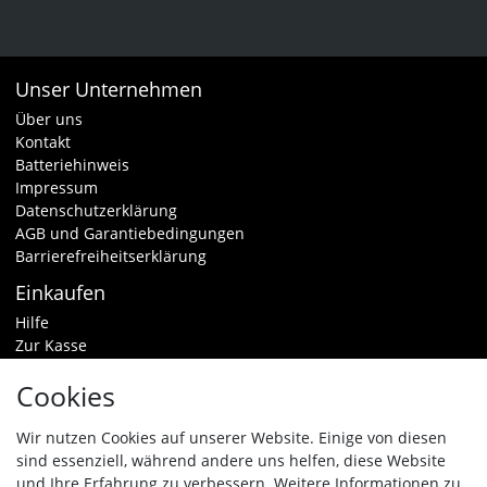
Unser Unternehmen
Über uns
Kontakt
Batteriehinweis
Impressum
Datenschutzerklärung
AGB und Garantiebedingungen
Barrierefreiheitserklärung
Einkaufen
Hilfe
Zur Kasse
Warenkorb
Cookies
Zahlungsarten & Versand
Widerrufsrecht
Wir nutzen Cookies auf unserer Website. Einige von diesen
sind essenziell, während andere uns helfen, diese Website
Vertrag widerrufen
und Ihre Erfahrung zu verbessern. Weitere Informationen zu