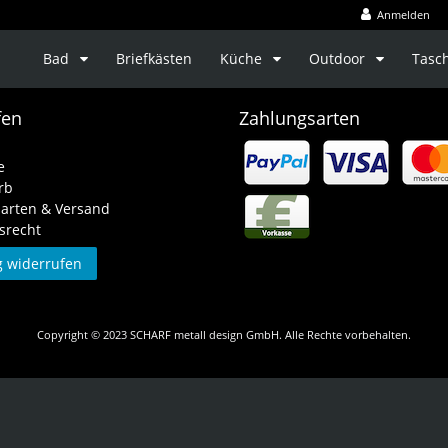
Anmelden
Bad
Briefkästen
Küche
Outdoor
Tasc
fen
Zahlungsarten
e
rb
arten & Versand
srecht
g widerrufen
Copyright © 2023 SCHARF metall design GmbH. Alle Rechte vorbehalten.