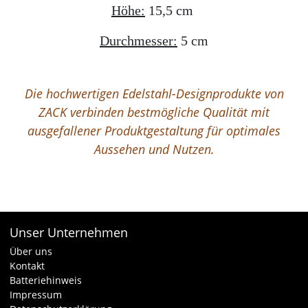
Höhe:
15,5 cm
Durchmesser:
5 cm
Die hochwertigen Edelstahl-Designprodukte von
ZACK verbinden bestmögliche Qualität mit
ausgefallener Produktgestaltung für optimales
Aussehen und Nutzen.
Unser Unternehmen
Über uns
Kontakt
Batteriehinweis
Impressum