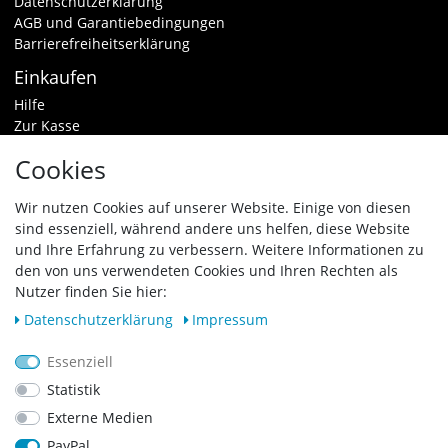
Datenschutzerklärung
AGB und Garantiebedingungen
Barrierefreiheitserklärung
Einkaufen
Hilfe
Zur Kasse
Warenkorb
Cookies
Zahlungsarten & Versand
Widerrufsrecht
Wir nutzen Cookies auf unserer Website. Einige von diesen
sind essenziell, während andere uns helfen, diese Website
Vertrag widerrufen
und Ihre Erfahrung zu verbessern. Weitere Informationen zu
den von uns verwendeten Cookies und Ihren Rechten als
Zahlungsarten
Nutzer finden Sie hier:
Daten­schutz­erklärung
Impressum
Essenziell
Statistik
Externe Medien
PayPal