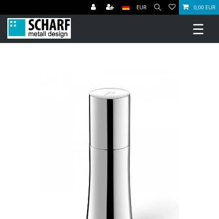
EUR
0,00 EUR
☰