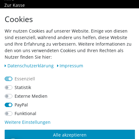
Zur Kasse
Warenkorb
Cookies
Zahlungsarten & Versand
Widerrufsrecht
Wir nutzen Cookies auf unserer Website. Einige von diesen
sind essenziell, während andere uns helfen, diese Website
Vertrag widerrufen
und Ihre Erfahrung zu verbessern. Weitere Informationen zu
den von uns verwendeten Cookies und Ihren Rechten als
Zahlungsarten
Nutzer finden Sie hier:
Daten­schutz­erklärung
Impressum
Essenziell
Statistik
Externe Medien
PayPal
Funktional
Weitere Einstellungen
Alle akzeptieren