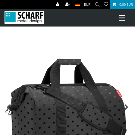
EUR
0,00 EUR
☰