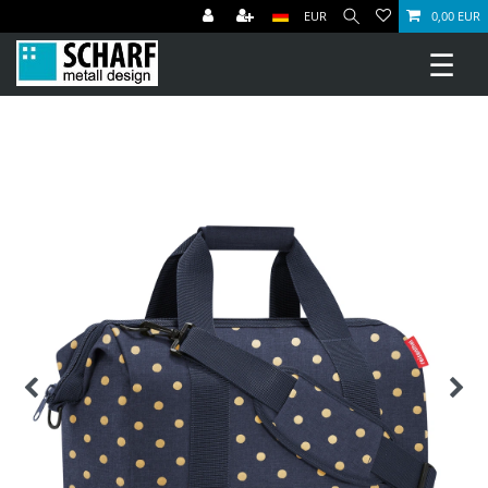
EUR
0,00 EUR
☰